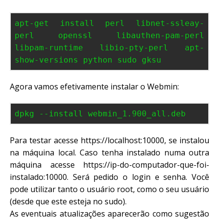
apt-get install perl libnet-ssleay-
perl openssl libauthen-pam-perl
libpam-runtime libio-pty-perl apt-
show-versions python sudo gksu
Agora vamos efetivamente instalar o Webmin:
dpkg --install webmin_1.900_all.deb
Para testar acesse https://localhost:10000, se instalou
na máquina local. Caso tenha instalado numa outra
máquina acesse https://ip-do-computador-que-foi-
instalado:10000. Será pedido o login e senha. Você
pode utilizar tanto o usuário root, como o seu usuário
(desde que este esteja no sudo).
As eventuais atualizações aparecerão como sugestão