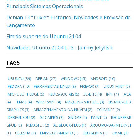
Principais Sistemas Operacionais
Debian 13 "Trixie": Histórico, Novidades e Previsão de
Lançamento
Fim do suporte do Ubuntu 21.04
Novidades Ubuntu 22.04 LTS - Jammy Jellyfish
TAGS
UBUNTU
(39)
DEBIAN
(27)
WINDOWS
(15)
ANDROID
(10)
FEDORA
(10)
FERRAMENTAS-LINUX
(8)
FIREFOX
(7)
LINUX-MINT
(7)
MICROSOFT EDGE
(5)
REDES-SOCIAIS
(5)
32-BITS
(4)
IRPF
(4)
JAVA
(4)
TEMAS
(4)
WHATSAPP
(4)
MÁQUINA-VIRTUAL
(3)
SIS-MIRAGE-3-
GRAPHICS
(3)
ARMAZENAMENTO-NA-NUVEM
(2)
CCLEANER
(2)
DEBIAN-EDU
(2)
GCOMPRIS
(2)
GNOME
(2)
PAINT
(2)
RECUPERAR-
GRUB
(2)
REMASTER
(2)
ADBLOCK-PLUS
(1)
ARQUIVO-DA-INTERNET
(1)
CELESTIA
(1)
EMPACOTAMENTO
(1)
GEOGEBRA
(1)
GMAIL
(1)