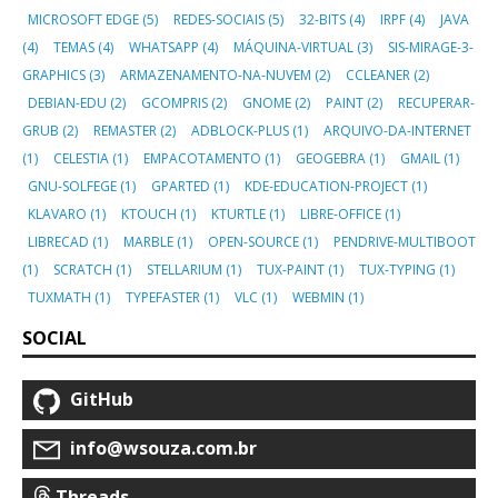
MICROSOFT EDGE
(5)
REDES-SOCIAIS
(5)
32-BITS
(4)
IRPF
(4)
JAVA
(4)
TEMAS
(4)
WHATSAPP
(4)
MÁQUINA-VIRTUAL
(3)
SIS-MIRAGE-3-
GRAPHICS
(3)
ARMAZENAMENTO-NA-NUVEM
(2)
CCLEANER
(2)
DEBIAN-EDU
(2)
GCOMPRIS
(2)
GNOME
(2)
PAINT
(2)
RECUPERAR-
GRUB
(2)
REMASTER
(2)
ADBLOCK-PLUS
(1)
ARQUIVO-DA-INTERNET
(1)
CELESTIA
(1)
EMPACOTAMENTO
(1)
GEOGEBRA
(1)
GMAIL
(1)
GNU-SOLFEGE
(1)
GPARTED
(1)
KDE-EDUCATION-PROJECT
(1)
KLAVARO
(1)
KTOUCH
(1)
KTURTLE
(1)
LIBRE-OFFICE
(1)
LIBRECAD
(1)
MARBLE
(1)
OPEN-SOURCE
(1)
PENDRIVE-MULTIBOOT
(1)
SCRATCH
(1)
STELLARIUM
(1)
TUX-PAINT
(1)
TUX-TYPING
(1)
TUXMATH
(1)
TYPEFASTER
(1)
VLC
(1)
WEBMIN
(1)
SOCIAL
GitHub
info@wsouza.com.br
Threads