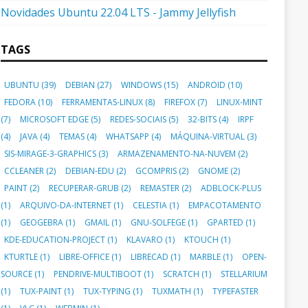
Novidades Ubuntu 22.04 LTS - Jammy Jellyfish
TAGS
UBUNTU
(39)
DEBIAN
(27)
WINDOWS
(15)
ANDROID
(10)
FEDORA
(10)
FERRAMENTAS-LINUX
(8)
FIREFOX
(7)
LINUX-MINT
(7)
MICROSOFT EDGE
(5)
REDES-SOCIAIS
(5)
32-BITS
(4)
IRPF
(4)
JAVA
(4)
TEMAS
(4)
WHATSAPP
(4)
MÁQUINA-VIRTUAL
(3)
SIS-MIRAGE-3-GRAPHICS
(3)
ARMAZENAMENTO-NA-NUVEM
(2)
CCLEANER
(2)
DEBIAN-EDU
(2)
GCOMPRIS
(2)
GNOME
(2)
PAINT
(2)
RECUPERAR-GRUB
(2)
REMASTER
(2)
ADBLOCK-PLUS
(1)
ARQUIVO-DA-INTERNET
(1)
CELESTIA
(1)
EMPACOTAMENTO
(1)
GEOGEBRA
(1)
GMAIL
(1)
GNU-SOLFEGE
(1)
GPARTED
(1)
KDE-EDUCATION-PROJECT
(1)
KLAVARO
(1)
KTOUCH
(1)
KTURTLE
(1)
LIBRE-OFFICE
(1)
LIBRECAD
(1)
MARBLE
(1)
OPEN-
SOURCE
(1)
PENDRIVE-MULTIBOOT
(1)
SCRATCH
(1)
STELLARIUM
(1)
TUX-PAINT
(1)
TUX-TYPING
(1)
TUXMATH
(1)
TYPEFASTER