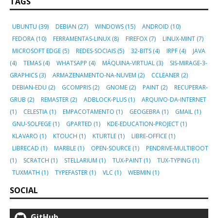
TAGS
UBUNTU
(39)
DEBIAN
(27)
WINDOWS
(15)
ANDROID
(10)
FEDORA
(10)
FERRAMENTAS-LINUX
(8)
FIREFOX
(7)
LINUX-MINT
(7)
MICROSOFT EDGE
(5)
REDES-SOCIAIS
(5)
32-BITS
(4)
IRPF
(4)
JAVA
(4)
TEMAS
(4)
WHATSAPP
(4)
MÁQUINA-VIRTUAL
(3)
SIS-MIRAGE-3-
GRAPHICS
(3)
ARMAZENAMENTO-NA-NUVEM
(2)
CCLEANER
(2)
DEBIAN-EDU
(2)
GCOMPRIS
(2)
GNOME
(2)
PAINT
(2)
RECUPERAR-
GRUB
(2)
REMASTER
(2)
ADBLOCK-PLUS
(1)
ARQUIVO-DA-INTERNET
(1)
CELESTIA
(1)
EMPACOTAMENTO
(1)
GEOGEBRA
(1)
GMAIL
(1)
GNU-SOLFEGE
(1)
GPARTED
(1)
KDE-EDUCATION-PROJECT
(1)
KLAVARO
(1)
KTOUCH
(1)
KTURTLE
(1)
LIBRE-OFFICE
(1)
LIBRECAD
(1)
MARBLE
(1)
OPEN-SOURCE
(1)
PENDRIVE-MULTIBOOT
(1)
SCRATCH
(1)
STELLARIUM
(1)
TUX-PAINT
(1)
TUX-TYPING
(1)
TUXMATH
(1)
TYPEFASTER
(1)
VLC
(1)
WEBMIN
(1)
SOCIAL
GitHub