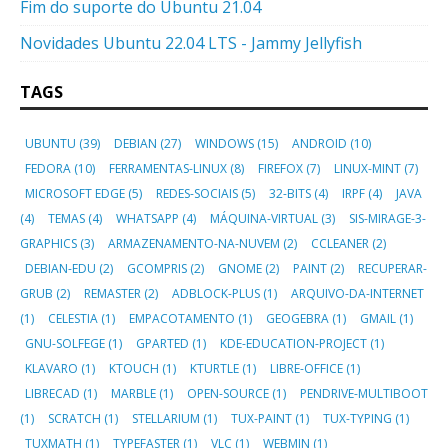
Fim do suporte do Ubuntu 21.04
Novidades Ubuntu 22.04 LTS - Jammy Jellyfish
TAGS
UBUNTU
(39)
DEBIAN
(27)
WINDOWS
(15)
ANDROID
(10)
FEDORA
(10)
FERRAMENTAS-LINUX
(8)
FIREFOX
(7)
LINUX-MINT
(7)
MICROSOFT EDGE
(5)
REDES-SOCIAIS
(5)
32-BITS
(4)
IRPF
(4)
JAVA
(4)
TEMAS
(4)
WHATSAPP
(4)
MÁQUINA-VIRTUAL
(3)
SIS-MIRAGE-3-
GRAPHICS
(3)
ARMAZENAMENTO-NA-NUVEM
(2)
CCLEANER
(2)
DEBIAN-EDU
(2)
GCOMPRIS
(2)
GNOME
(2)
PAINT
(2)
RECUPERAR-
GRUB
(2)
REMASTER
(2)
ADBLOCK-PLUS
(1)
ARQUIVO-DA-INTERNET
(1)
CELESTIA
(1)
EMPACOTAMENTO
(1)
GEOGEBRA
(1)
GMAIL
(1)
GNU-SOLFEGE
(1)
GPARTED
(1)
KDE-EDUCATION-PROJECT
(1)
KLAVARO
(1)
KTOUCH
(1)
KTURTLE
(1)
LIBRE-OFFICE
(1)
LIBRECAD
(1)
MARBLE
(1)
OPEN-SOURCE
(1)
PENDRIVE-MULTIBOOT
(1)
SCRATCH
(1)
STELLARIUM
(1)
TUX-PAINT
(1)
TUX-TYPING
(1)
TUXMATH
(1)
TYPEFASTER
(1)
VLC
(1)
WEBMIN
(1)