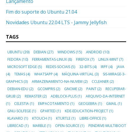
Lançamento
Fim do suporte do Ubuntu 21.04
Novidades Ubuntu 22.04 LTS - Jammy Jellyfish
TAGS
UBUNTU
(39)
DEBIAN
(27)
WINDOWS
(15)
ANDROID
(10)
FEDORA
(10)
FERRAMENTAS-LINUX
(8)
FIREFOX
(7)
LINUX-MINT
(7)
MICROSOFT EDGE
(5)
REDES-SOCIAIS
(5)
32-BITS
(4)
IRPF
(4)
JAVA
(4)
TEMAS
(4)
WHATSAPP
(4)
MÁQUINA-VIRTUAL
(3)
SIS-MIRAGE-3-
GRAPHICS
(3)
ARMAZENAMENTO-NA-NUVEM
(2)
CCLEANER
(2)
DEBIAN-EDU
(2)
GCOMPRIS
(2)
GNOME
(2)
PAINT
(2)
RECUPERAR-
GRUB
(2)
REMASTER
(2)
ADBLOCK-PLUS
(1)
ARQUIVO-DA-INTERNET
(1)
CELESTIA
(1)
EMPACOTAMENTO
(1)
GEOGEBRA
(1)
GMAIL
(1)
GNU-SOLFEGE
(1)
GPARTED
(1)
KDE-EDUCATION-PROJECT
(1)
KLAVARO
(1)
KTOUCH
(1)
KTURTLE
(1)
LIBRE-OFFICE
(1)
LIBRECAD
(1)
MARBLE
(1)
OPEN-SOURCE
(1)
PENDRIVE-MULTIBOOT