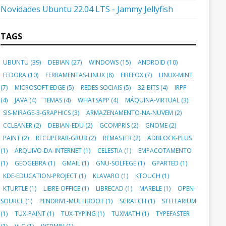
Novidades Ubuntu 22.04 LTS - Jammy Jellyfish
TAGS
UBUNTU
(39)
DEBIAN
(27)
WINDOWS
(15)
ANDROID
(10)
FEDORA
(10)
FERRAMENTAS-LINUX
(8)
FIREFOX
(7)
LINUX-MINT
(7)
MICROSOFT EDGE
(5)
REDES-SOCIAIS
(5)
32-BITS
(4)
IRPF
(4)
JAVA
(4)
TEMAS
(4)
WHATSAPP
(4)
MÁQUINA-VIRTUAL
(3)
SIS-MIRAGE-3-GRAPHICS
(3)
ARMAZENAMENTO-NA-NUVEM
(2)
CCLEANER
(2)
DEBIAN-EDU
(2)
GCOMPRIS
(2)
GNOME
(2)
PAINT
(2)
RECUPERAR-GRUB
(2)
REMASTER
(2)
ADBLOCK-PLUS
(1)
ARQUIVO-DA-INTERNET
(1)
CELESTIA
(1)
EMPACOTAMENTO
(1)
GEOGEBRA
(1)
GMAIL
(1)
GNU-SOLFEGE
(1)
GPARTED
(1)
KDE-EDUCATION-PROJECT
(1)
KLAVARO
(1)
KTOUCH
(1)
KTURTLE
(1)
LIBRE-OFFICE
(1)
LIBRECAD
(1)
MARBLE
(1)
OPEN-
SOURCE
(1)
PENDRIVE-MULTIBOOT
(1)
SCRATCH
(1)
STELLARIUM
(1)
TUX-PAINT
(1)
TUX-TYPING
(1)
TUXMATH
(1)
TYPEFASTER