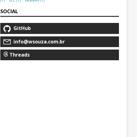
(1)
VLC
(1)
WEBMIN
(1)
SOCIAL
GitHub
info@wsouza.com.br
Threads