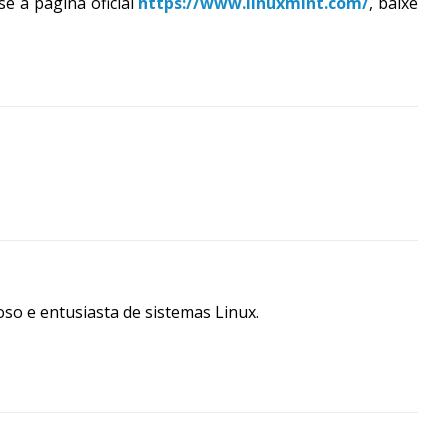
e a página oficial
https://www.linuxmint.com/
, baixe
so e entusiasta de sistemas Linux.